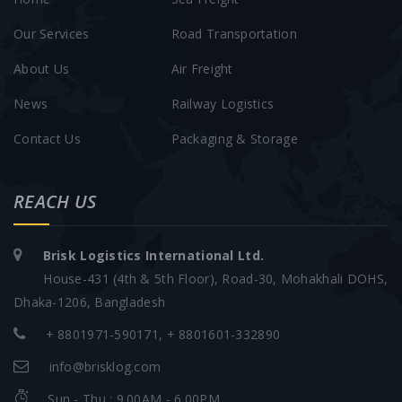
Our Services
Road Transportation
About Us
Air Freight
News
Railway Logistics
Contact Us
Packaging & Storage
REACH US
Brisk Logistics International Ltd.
House-431 (4th & 5th Floor), Road-30, Mohakhali DOHS,
Dhaka-1206, Bangladesh
+ 8801971-590171, + 8801601-332890
info@brisklog.com
Sun - Thu : 9.00AM - 6.00PM